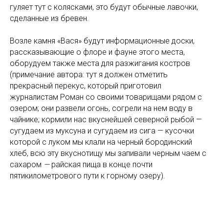
гуляет тут с колясками, это будут обычные лавочки,
сделанные из бревен.
Возле камня «Вася» будут информационные доски,
рассказывающие о флоре и фауне этого места,
оборудуем также места для разжигания костров
(примечание автора: тут я должен отметить
прекрасный перекус, который приготовил
журналистам Роман со своими товарищами рядом с
озером; они развели огонь, согрели на нем воду в
чайнике; кормили нас вкуснейшей северной рыбой —
сугудаем из муксуна и сугудаем из сига — кусочки
которой с луком мы клали на черный бородинский
хлеб, всю эту вкуснотищу мы запивали черным чаем с
сахаром
—
райская пища в конце почти
пятикилометрового пути к горному озеру).