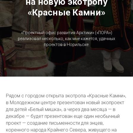
на новую экотропу
«Красные Камни»
«Проектный офис развития Арктики» («ПОРА»)
реализовал несколько, как мне кажется, удачных
проектов в Норильске.
Рядом с городом открыта экотропа «Красные Камни»,
в Молодежном центре презентован новый экопроект
для детей «Белый мишка», а через два месяца — в
декабре — будет презентован еще один необычный
проект — создание письменности для энцев,
коренного народа Крайнего Севера, живущего на