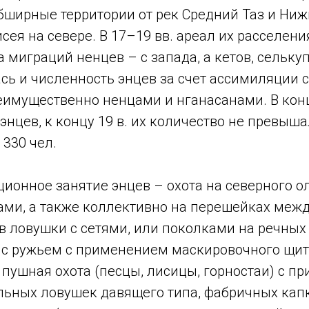
бширные территории от рек Средний Таз и Ниж
исея на севере. В 17–19 вв. ареал их расселен
а миграций ненцев – с запада, а кетов, селькуп
сь и численность энцев за счет ассимиляции
еимущественно ненцами и нганасанами. В конц
энцев, к концу 19 в. их количество не превышал
 330 чел.
ионное занятие энцев – охота на северного о
ами, а также коллективно на перешейках межд
в ловушки с сетями, или поколками на речных
я с ружьем с применением маскировочного щит
 пушная охота (песцы, лисицы, горностаи) с п
ельных ловушек давящего типа, фабричных кап