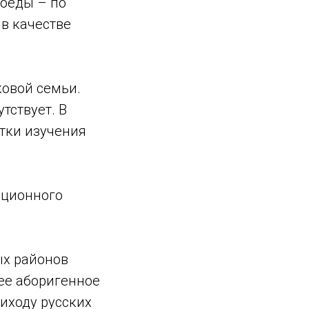
моеды – по
 в качестве
ковой семьи.
тствует. В
тки изучения
иционного
ых районов
ее аборигенное
иходу русских