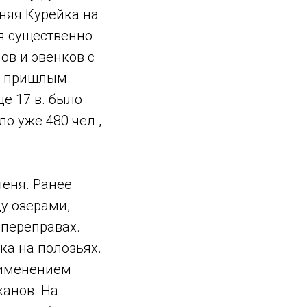
няя Курейка на
ия существенно
ов и эвенков с
 с пришлым
е 17 в. было
о уже 480 чел.,
леня. Ранее
у озерами,
 переправах.
ка на полозьях.
рименением
канов. На