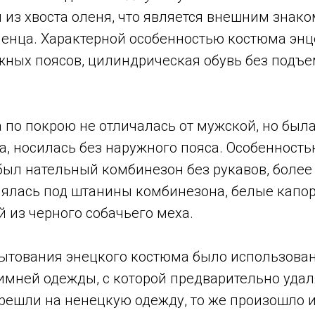
 из хвоста оленя, что является внешним знако
 ненца. Характерной особенностью костюма эн
жных поясов, цилиндрическая обувь без подъем
 по покрою не отличалась от мужской, но была
, носилась без наружного пояса. Особенност
ыл нательный комбинезон без рукавов, более 
лялась под штанины комбинезона, белые капо
 из черного собачьего меха.
ытования энецкого костюма было использован
имней одежды, с которой предварительно удаля
решли на ненецкую одежду, то же произошло и