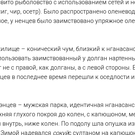
вито рыболовство с использованием сетей и н
сиг, чир, осетр). Было распространено оленевод
ое, у ненцев было заимствовано упряжное оле
илище – конический чум, близкий к нганасанс
пользовать заимствованный у долган нартенны
 не с правой, как долганы, а с левой стороны.
цев в последнее время перешли к оседлости и
нцев – мужская парка, идентичная нганасанск
рхняя глухого покроя до колен, с капюшоном, м
внутрь, ниже колен. По подолу шла опушка из
. Зимой надевался
сокуй
с султаном на капюшо