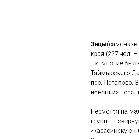
Энцы
(самоназв.
края (227 чел. 
т.к. многие бы
Таймырского До
пос. Потапово. 
ненецких поселк
Несмотря на ма
группы: северну
«карасинскую».