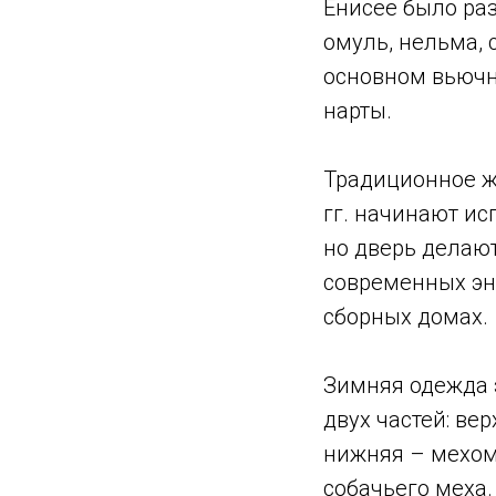
Енисее было раз
омуль, нельма, 
основном вьючн
нарты.
Традиционное ж
гг. начинают ис
но дверь делают
современных эн
сборных домах.
Зимняя одежда э
двух частей: ве
нижняя – мехом 
собачьего меха