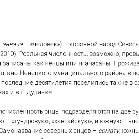
:
эннэчэ
– «человек») – коренной народ Север
– 2010). Реальная численность, возможно, превы
ли записаны как ненцы или нганасаны. Прожив
лгано-Ненецкого муниципального района в по
В последние десятилетия поселились также в 
ах и в г. Дудинке.
лочисленность энцы подразделяются на две с
ю – «тундровую», «хантайскую», и южную – «ле
 Самоназвание северных энцев –
сомату
, южн