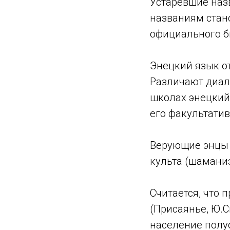
Устаревшие наз
названиям стано
официального бы
Энецкий язык о
Различают диале
школах энецкий
его факультати
Верующие энцы 
культа (шамани
Считается, что
(Присаянье, Ю.
население полуо