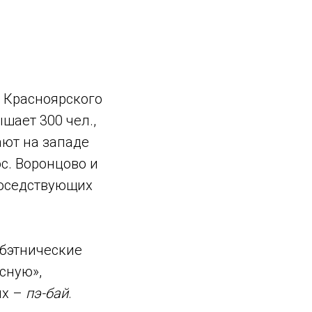
а Красноярского
шает 300 чел.,
ают на западе
с. Воронцово и
соседствующих
убэтнические
сную»,
ых –
пэ-бай
.