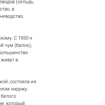
еводов (сельдь,
ство, в
неводство,
кому. С 1930-х
й чум (балок),
 Большинство
 живут в
ой, состояла из
ехом наружу;
 белого
не, который