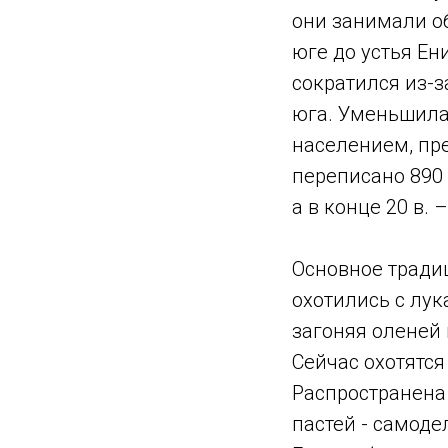
они занимали о
юге до устья Ен
сократился из-з
юга. Уменьшила
населением, пр
переписано 890 
а в конце 20 в. –
Основное традиц
охотились с лук
загоняя оленей 
Сейчас охотятс
Распространена
пастей - самод