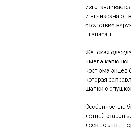
изготавливается
и нганасана от
отсутствие нару
нганасан.
Женская одежда
имела капюшона
костюма энцев б
которая заправ
шапки с опушкой
Особенностью б
летней старой з
лесные энцы пе