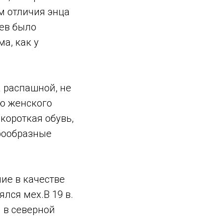
м отличия энца
цев было
а, как у
 распашной, не
ью женского
короткая обувь,
рообразные
ие в качестве
лся мех.В 19 в.
 в северной