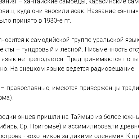
вания – хантайские самоеды, карасинские са
вищ, куда они вносили ясак. Название «энцы»
ло принято в 1930-е гг.
тносится к самодийской группе уральской язы
кты – тундровый и лесной. Письменность отсу
 язык не преподается. Предпринимаются попы
вно. На энецком языке ведется радиовещание.
– православные, имеются приверженцы трад
зма).
 предки энцев пришли на Таймыр из более южн
Сибирь, Ср. Притомье) и ассимилировали древн
строва - «охотников за дикими оленями». К пр